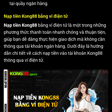
tại quầy ngân hàng.
Nạp tiền Kong88 bằng ví điện tử
Nạp tiền Kong88
bằng ví điện tử là một trong những
phương thức thanh toán nhanh chóng và thuận tiện,
giúp bạn dễ dàng thực hiện giao dịch mà không cần
thông qua tài khoản ngân hàng. Dưới đây là hướng
dẫn chi tiết về cách nạp tiền vào tài khoản Kong88
thông qua ví điện tử.