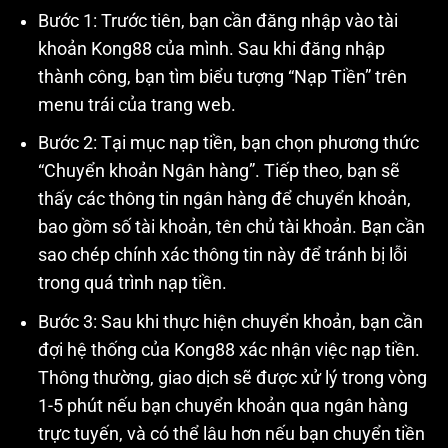
Bước 1: Trước tiên, bạn cần đăng nhập vào tài
khoản Kong88 của mình. Sau khi đăng nhập
thành công, bạn tìm biểu tượng “Nạp Tiền” trên
menu trái của trang web.
Bước 2: Tại mục nạp tiền, bạn chọn phương thức
“Chuyển khoản Ngân hàng”. Tiếp theo, bạn sẽ
thấy các thông tin ngân hàng để chuyển khoản,
bao gồm số tài khoản, tên chủ tài khoản. Bạn cần
sao chép chính xác thông tin này để tránh bị lỗi
trong quá trình nạp tiền.
Bước 3: Sau khi thực hiện chuyển khoản, bạn cần
đợi hệ thống của Kong88 xác nhận việc nạp tiền.
Thông thường, giao dịch sẽ được xử lý trong vòng
1-5 phút nếu bạn chuyển khoản qua ngân hàng
trực tuyến, và có thể lâu hơn nếu bạn chuyển tiền