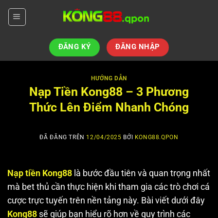
Chuyển
đến
nội
dung
ĐĂNG KÝ
ĐĂNG NHẬP
HƯỚNG DẪN
Nạp Tiền Kong88 – 3 Phương
Thức Lên Điểm Nhanh Chóng
ĐÃ ĐĂNG TRÊN
12/04/2025
BỞI
KONG88.QPON
Nạp tiền Kong88
là bước đầu tiên và quan trọng nhất
mà bet thủ cần thực hiện khi tham gia các trò chơi cá
cược trực tuyến trên nền tảng này. Bài viết dưới đây
Kong88
sẽ giúp bạn hiểu rõ hơn về quy trình các