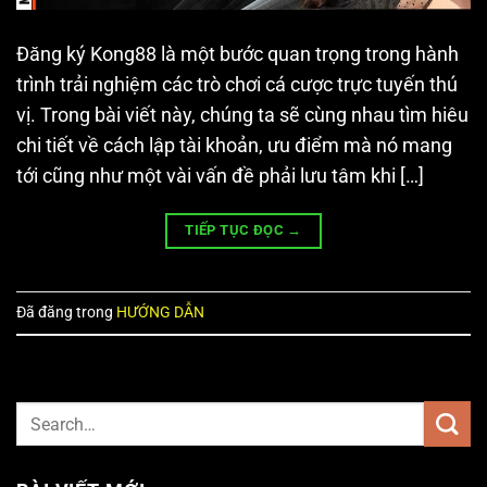
Đăng ký Kong88 là một bước quan trọng trong hành
trình trải nghiệm các trò chơi cá cược trực tuyến thú
vị. Trong bài viết này, chúng ta sẽ cùng nhau tìm hiêu
chi tiết về cách lập tài khoản, ưu điểm mà nó mang
tới cũng như một vài vấn đề phải lưu tâm khi […]
TIẾP TỤC ĐỌC
→
Đã đăng trong
HƯỚNG DẪN