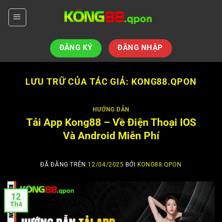
Chuyển
đến
nội
dung
ĐĂNG KÝ
ĐĂNG NHẬP
LƯU TRỮ CỦA TÁC GIẢ:
KONG88.QPON
HƯỚNG DẪN
Tải App Kong88 – Về Điện Thoại IOS
Và Android Miễn Phí
ĐÃ ĐĂNG TRÊN
12/04/2025
BỞI
KONG88.QPON
12
Th4