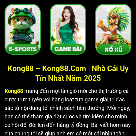
Kong88 – Kong88.Com | Nhà Cái Uy
Tín Nhất Năm 2025
Kong88
mang đến một làn gió mới cho thị trường cá
cược trực tuyến với hàng loạt tựa game giải trí đặc
sắc từ nội dung tới chính sách tiền thưởng. Mỗi ngày,
bạn có thể tham gia đặt cược và tìm kiếm cho mình
cơ hội đổi đời lên đến hàng tỷ đồng. Bài viết hôm nay
của chúng tôi sẽ giúp anh em có một cái nhìn toàn