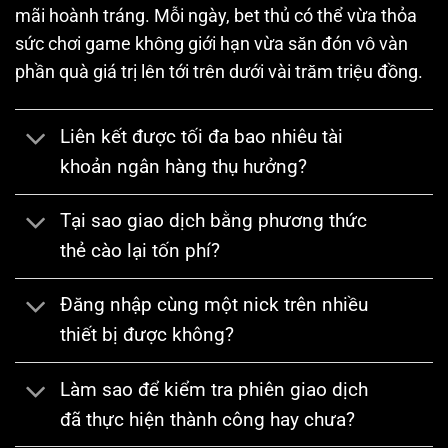
mãi hoành tráng. Mỗi ngày, bet thủ có thể vừa thỏa
sức chơi game không giới hạn vừa săn đón vô vàn
phần quà giá trị lên tới trên dưới vài trăm triệu đồng.
Liên kết được tối đa bao nhiêu tài
khoản ngân hàng thụ hưởng?
Tại sao giao dịch bằng phương thức
thẻ cào lại tốn phí?
Đăng nhập cùng một nick trên nhiều
thiết bị được không?
Làm sao để kiểm tra phiên giao dịch
đã thực hiện thành công hay chưa?