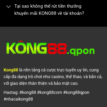
Tại sao không thể rút tiền thưởng
khuyến mãi KONG88 về tài khoản?
Kong88
là nền tảng cá cược trực tuyến uy tín, cung
cấp đa dạng trò chơi như casino, thể thao, và bắn cá,
với giao diện thân thiện và bảo mật cao.
Hastag: #kong88 #kong88com #kong88qpon
#nhacaikong88