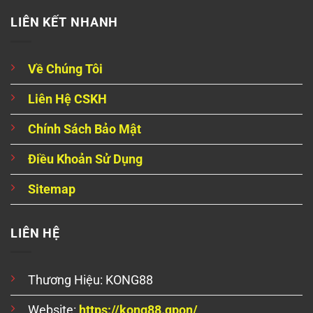
LIÊN KẾT NHANH
Về Chúng Tôi
Liên Hệ CSKH
Chính Sách Bảo Mật
Điều Khoản Sử Dụng
Sitemap
LIÊN HỆ
Thương Hiệu: KONG88
Website:
https://kong88.qpon/